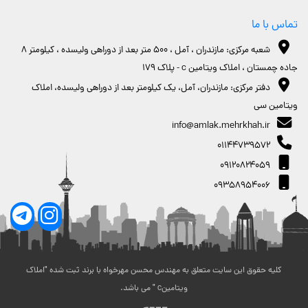
تماس با ما
شعبه مرکزی: مازندران ، آمل ، 500 متر بعد از دوراهی ولیسده ، کیلومتر 8
جاده چمستان ، املاک ویتامین c - پلاک 179
دفتر مرکزی: مازندران، آمل، یک کیلومتر بعد از دوراهی ولیسده، املاک
ویتامین سی
info@amlak.mehrkhah.ir
۰۱۱۴۴۷۳۹۵۷۲
۰۹۱۲۰۸۲۴۰۵۹
۰۹۳۵۸۹۵۴۰۰۶
کلیه حقوق این سایت متعلق به مهندس محسن مهرخواه با برند ثبت شده "املاک
ویتامینc " می باشد.